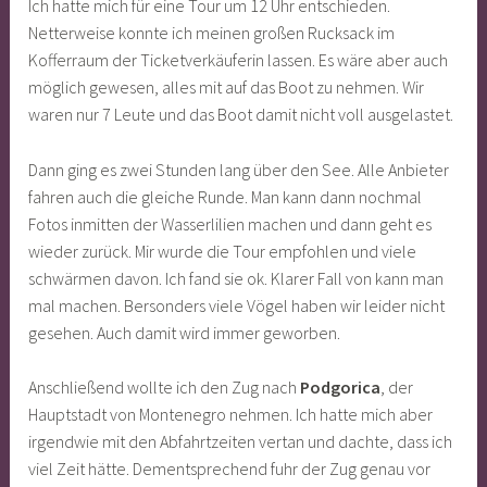
Ich hatte mich für eine Tour um 12 Uhr entschieden.
Netterweise konnte ich meinen großen Rucksack im
Kofferraum der Ticketverkäuferin lassen. Es wäre aber auch
möglich gewesen, alles mit auf das Boot zu nehmen. Wir
waren nur 7 Leute und das Boot damit nicht voll ausgelastet.
Dann ging es zwei Stunden lang über den See. Alle Anbieter
fahren auch die gleiche Runde. Man kann dann nochmal
Fotos inmitten der Wasserlilien machen und dann geht es
wieder zurück. Mir wurde die Tour empfohlen und viele
schwärmen davon. Ich fand sie ok. Klarer Fall von kann man
mal machen. Bersonders viele Vögel haben wir leider nicht
gesehen. Auch damit wird immer geworben.
Anschließend wollte ich den Zug nach
Podgorica
, der
Hauptstadt von Montenegro nehmen. Ich hatte mich aber
irgendwie mit den Abfahrtzeiten vertan und dachte, dass ich
viel Zeit hätte. Dementsprechend fuhr der Zug genau vor