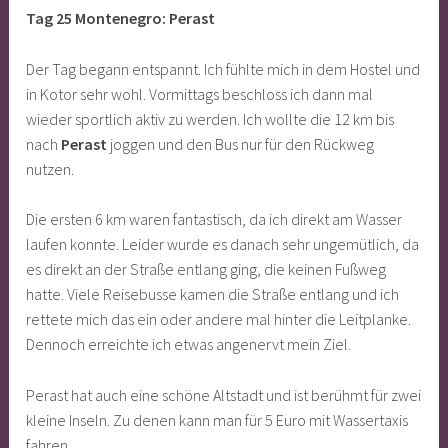
Tag 25 Montenegro: Perast
Der Tag begann entspannt. Ich fühlte mich in dem Hostel und
in Kotor sehr wohl. Vormittags beschloss ich dann mal
wieder sportlich aktiv zu werden. Ich wollte die 12 km bis
nach
Perast
joggen und den Bus nur für den Rückweg
nutzen.
Die ersten 6 km waren fantastisch, da ich direkt am Wasser
laufen konnte. Leider wurde es danach sehr ungemütlich, da
es direkt an der Straße entlang ging, die keinen Fußweg
hatte. Viele Reisebusse kamen die Straße entlang und ich
rettete mich das ein oder andere mal hinter die Leitplanke.
Dennoch erreichte ich etwas angenervt mein Ziel.
Perast hat auch eine schöne Altstadt und ist berühmt für zwei
kleine Inseln. Zu denen kann man für 5 Euro mit Wassertaxis
fahren.