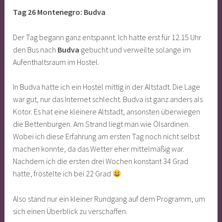
Tag 26 Montenegro: Budva
Der Tag begann ganz entspannt. Ich hatte erst für 12.15 Uhr
den Bus nach
Budva
gebucht und verweilte solange im
Aufenthaltsraum im Hostel.
In Budva hatte ich ein Hostel mittig in der Altstadt. Die Lage
war gut, nur das Internet schlecht. Budva ist ganz anders als
Kotor. Es hat eine kleinere Altstadt, ansonsten überwiegen
die Bettenburgen. Am Strand liegt man wie Ölsardinen.
Wobei ich diese Erfahrung am ersten Tag noch nicht selbst
machen konnte, da das Wetter eher mittelmäßig war.
Nachdem ich die ersten drei Wochen konstant 34 Grad
hatte, fröstelte ich bei 22 Grad
Also stand nur ein kleiner Rundgang auf dem Programm, um
sich einen Überblick zu verschaffen.