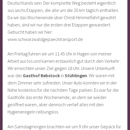
Deutschlands sein. Der komplette Weg besteht eigentlich
aus sechs Etappen, die alle um die 20 km täglich enthalten.
Da wir das Wochenende über Christi Himmelfahrt gewählt
haben, sind wir nur die ersten drei Etappen gewandert.
Gebucht haben wir hier:
www.schwarzwaldgepaecktransport.de
Am Freitag fuhren wir um 11:45 Uhr in Hagen von meiner
Arbeit aus los und kamen erstaunlich gut durch den Verkehr .
Wir erreichten unser Ziel gegen 18 Uhr. Unsere Unterkunft
war der
Gasthof Rebstock
in
Stühlingen
. Wir waren mit
dem Zimmer sehr zufrieden. Unser Auto konnten wir in der
Nähe kostenlos für die nächsten Tage parken. Es war für die
Gasthöfe das erste Wochenende, an dem sie wieder
geöffnet waren, aber dennoch verlief alles mit den
Hygieneregeln reibungslos.
Am Samstagmorgen brachten wir um 9 Uhr unser Gepäck für