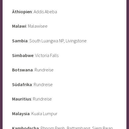
Äthiopien
: Addis Abeba
Malawi
: Malawisee
Sambia
: South Luangwa NP, Livingstone
Simbabwe
: Victoria Falls
Botswana
: Rundreise
Südafrika
: Rundreise
Mauritius
: Rundreise
Malaysia
: Kuala Lumpur
Kambodscha
: Phnom Penh, Battambang, Siem Reap