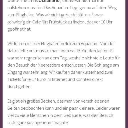
wollten noch ins
Oceanario
, sodass wir diesmal früh
aufstehen mussten. Das Aquarium liegt genau auf dem Weg
zum Flughafen. Was wir nicht gedacht hätten: Es war
schwierig ein Cafe fürs Frühstück zu finden, das vor 10 Uhr
geöffnet hat.
Wir fuhren mit der Flughafenmetro zum Aquarium. Von der
Haltestelle aus musste man noch ca. 15 Minuten laufen. Es
war sehr regnerisch an dem Tag, weshalb sich viele Leute für
den Besuch der Meerestiere entschlossen. Die Schlange am
Eingang war sehr lang. Wir kauften daher kurzerhand zwei
Tickets für je 17 Euro im Internet und konnten direkt
durchgehen.
Es gibt ein großes Becken, das man von verschiedenen
Seiten beobachten kann und ein paar kleinere. Leider waren
viel zu viele Menschen in dem Gebäude, was den Besuch
nicht ganz so angenehm machte.