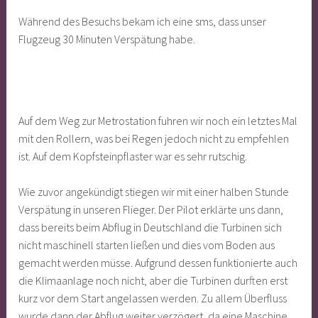
Während des Besuchs bekam ich eine sms, dass unser
Flugzeug 30 Minuten Verspätung habe.
Auf dem Weg zur Metrostation fuhren wir noch ein letztes Mal
mit den Rollern, was bei Regen jedoch nicht zu empfehlen
ist. Auf dem Kopfsteinpflaster war es sehr rutschig.
Wie zuvor angekündigt stiegen wir mit einer halben Stunde
Verspätung in unseren Flieger. Der Pilot erklärte uns dann,
dass bereits beim Abflug in Deutschland die Turbinen sich
nicht maschinell starten ließen und dies vom Boden aus
gemacht werden müsse. Aufgrund dessen funktionierte auch
die Klimaanlage noch nicht, aber die Turbinen durften erst
kurz vor dem Start angelassen werden. Zu allem Überfluss
wurde dann der Abflug weiter verzögert, da eine Maschine