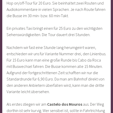
Hop on/off-Tour für 20 Euro. Sie beinhaltet zwei Routen und
Audiokommentare in vielen Sprachen. Je nach Route fahren
die Busse im 30 min- bzw. 60 min-Takt.
Ein privates Taxi bringt einen für 25 Euro zu den wichtigsten
Sehenswürdigkeiten. Die Tour dauert drei Stunden.
Nachdem wir fast eine Stunde lang herumgeirrt waren,
entschieden wir uns für Variante Nummer drei, den Linienbus.
Für 15 Euro kann man eine große Runde bis Cabo da Roca
mit Buswechsel fahren. Die Busse kommen alle 15 Minuten.
Aufgrund der fortgeschrittenen Zeit schafften wir nur die
Standardrunde für 6,90 Euro. Da man am Bahnhof direkt von
den anderen Anbietern überfallen wird, kann man die dritte
Variante leicht übersehen.
Als erstes stiegen wir am
Castelo dos Mouros
aus. Der Weg
dorthin ist sehr kurvig. Wer sensibel ist, sollte in Fahrtrichtung