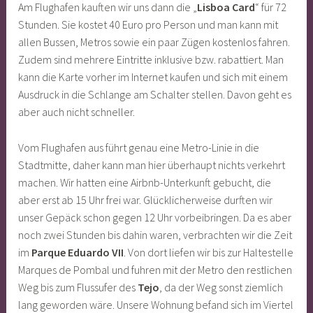
Am Flughafen kauften wir uns dann die „
Lisboa Card
“ für 72
Stunden. Sie kostet 40 Euro pro Person und man kann mit
allen Bussen, Metros sowie ein paar Zügen kostenlos fahren.
Zudem sind mehrere Eintritte inklusive bzw. rabattiert. Man
kann die Karte vorher im Internet kaufen und sich mit einem
Ausdruck in die Schlange am Schalter stellen. Davon geht es
aber auch nicht schneller.
Vom Flughafen aus führt genau eine Metro-Linie in die
Stadtmitte, daher kann man hier überhaupt nichts verkehrt
machen. Wir hatten eine Airbnb-Unterkunft gebucht, die
aber erst ab 15 Uhr frei war. Glücklicherweise durften wir
unser Gepäck schon gegen 12 Uhr vorbeibringen. Da es aber
noch zwei Stunden bis dahin waren, verbrachten wir die Zeit
im
Parque Eduardo VII
. Von dort liefen wir bis zur Haltestelle
Marques de Pombal und fuhren mit der Metro den restlichen
Weg bis zum Flussufer des
Tejo
, da der Weg sonst ziemlich
lang geworden wäre. Unsere Wohnung befand sich im Viertel