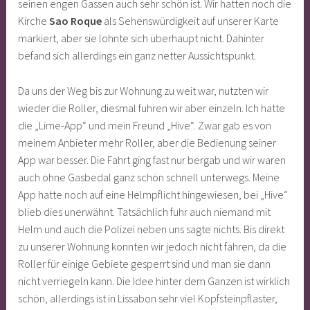
seinen engen Gassen auch sehr schön ist. Wir hatten noch die
Kirche
Sao Roque
als Sehenswürdigkeit auf unserer Karte
markiert, aber sie lohnte sich überhaupt nicht. Dahinter
befand sich allerdings ein ganz netter Aussichtspunkt.
Da uns der Weg bis zur Wohnung zu weit war, nutzten wir
wieder die Roller, diesmal fuhren wir aber einzeln. Ich hatte
die „Lime-App“ und mein Freund „Hive“. Zwar gab es von
meinem Anbieter mehr Roller, aber die Bedienung seiner
App war besser. Die Fahrt ging fast nur bergab und wir waren
auch ohne Gasbedal ganz schön schnell unterwegs. Meine
App hatte noch auf eine Helmpflicht hingewiesen, bei „Hive“
blieb dies unerwähnt. Tatsächlich fuhr auch niemand mit
Helm und auch die Polizei neben uns sagte nichts. Bis direkt
zu unserer Wohnung konnten wir jedoch nicht fahren, da die
Roller für einige Gebiete gesperrt sind und man sie dann
nicht verriegeln kann. Die Idee hinter dem Ganzen ist wirklich
schön, allerdings ist in Lissabon sehr viel Kopfsteinpflaster,