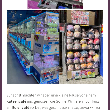
Zunächst machten wir aber eine kleine Pause vor einem
Katzencafé
und genossen die Sonne. Wir liefen noch kurz
am
Eulencafè
vorbei, was geschlossen hatte, bevor wir zur