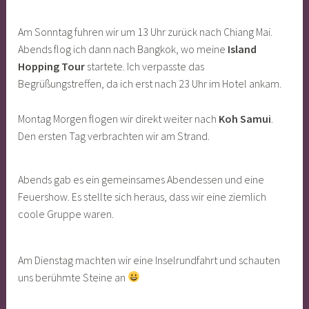
Am Sonntag fuhren wir um 13 Uhr zurück nach Chiang Mai.
Abends flog ich dann nach Bangkok, wo meine
Island
Hopping Tour
startete. Ich verpasste das
Begrüßungstreffen, da ich erst nach 23 Uhr im Hotel ankam.
Montag Morgen flogen wir direkt weiter nach
Koh Samui
.
Den ersten Tag verbrachten wir am Strand.
Abends gab es ein gemeinsames Abendessen und eine
Feuershow. Es stellte sich heraus, dass wir eine ziemlich
coole Gruppe waren.
Am Dienstag machten wir eine Inselrundfahrt und schauten
uns berühmte Steine an